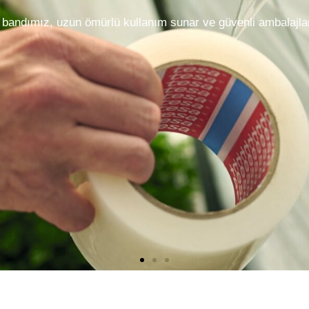
aze kalmasını sağlar ve sıvı sızdırmalarını engeller. Pratik t
 Taze gıdalarınızı güvenle saklayın!