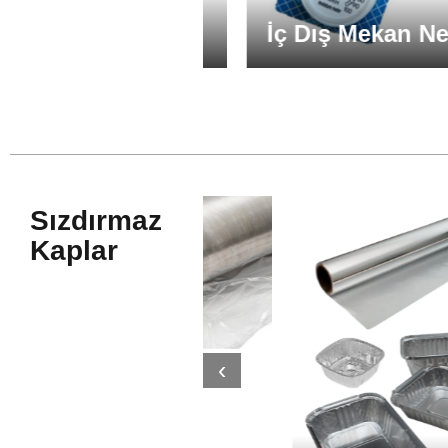
İç Dış Mekan Nem Ö
Sızdırmaz
Kaplar
‹