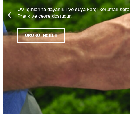
Yüksek kaliteli sızdırmaz kaplarımız, gıdalarınızın t
kolay kullanım sunar, aynı zamanda çevre dostudur.
ÜRÜNÜ İNCELE