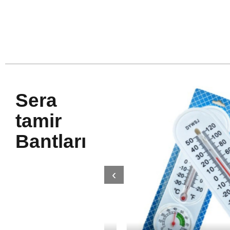
Sera
tamir
Bantları
‹