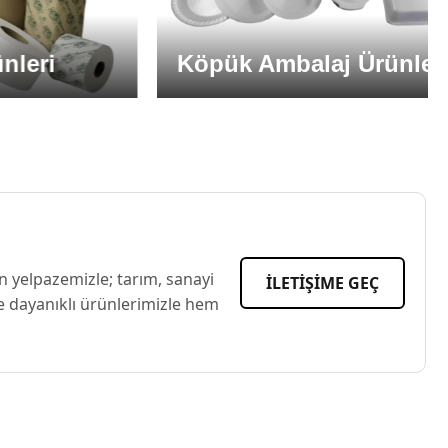
Köpük Ambalaj Ürünleri
 yelpazemizle; tarım, sanayi
İLETİŞİME GEÇ
ve dayanıklı ürünlerimizle hem