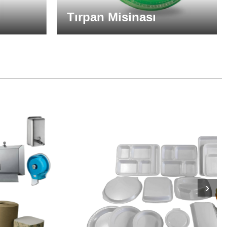
Tırpan Misinası
›